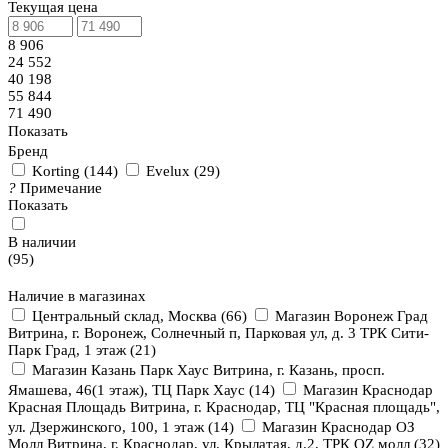
Текущая цена
8 906
24 552
40 198
55 844
71 490
Показать
Бренд
Korting
(
144
)
Evelux
(
29
)
?
Примечание
Показать
В наличии
(
95
)
Наличие в магазинах
Центральный склад, Москва
(
66
)
Магазин Воронеж Град
Витрина, г. Воронеж, Солнечный п, Парковая ул, д. 3 ТРК Сити-
Парк Град, 1 этаж
(
21
)
Магазин Казань Парк Хаус Витрина, г. Казань, просп.
Ямашева, 46(1 этаж), ТЦ Парк Хаус
(
14
)
Магазин Краснодар
Красная Площадь Витрина, г. Краснодар, ТЦ "Красная площадь",
ул. Дзержинского, 100, 1 этаж
(
14
)
Магазин Краснодар ОЗ
Молл Витрина, г. Краснодар, ул. Крылатая, д.2, ТРК OZ молл
(
32
)