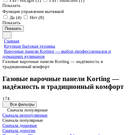
Газ / HiLight
(
1
)
Газ / Induction
(
1
)
Показать
Функция управления вытяжкой
Да
(
4
)
Нет
(
8
)
Показать
Показать
Главная
Крупная бытовая техника
Варочные панели Korting — выбор профессионалов и
домашних кулинаров
Газовые варочные панели Korting — надёжность и
традиционный комфорт
Газовые варочные панели Korting —
надёжность и традиционный комфорт
174
Все фильтры
Сначала популярные
Сначала непопулярные
Сначала популярные
Сначала дешевые
Сначала дорогие