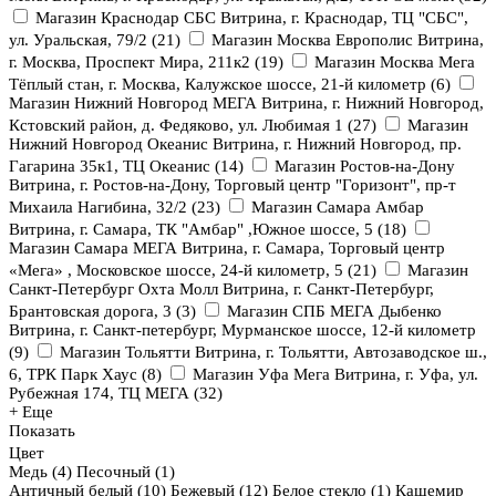
Магазин Краснодар СБС Витрина, г. Краснодар, ТЦ "СБС",
ул. Уральская, 79/2
(
21
)
Магазин Москва Европолис Витрина,
г. Москва, Проспект Мира, 211к2
(
19
)
Магазин Москва Мега
Тёплый стан, г. Москва, Калужское шоссе, 21-й километр
(
6
)
Магазин Нижний Новгород МЕГА Витрина, г. Нижний Новгород,
Кстовский район, д. Федяково, ул. Любимая 1
(
27
)
Магазин
Нижний Новгород Океанис Витрина, г. Нижний Новгород, пр.
Гагарина 35к1, ТЦ Океанис
(
14
)
Магазин Ростов-на-Дону
Витрина, г. Ростов-на-Дону, Торговый центр "Горизонт", пр-т
Михаила Нагибина, 32/2
(
23
)
Магазин Самара Амбар
Витрина, г. Самара, ТК "Амбар" ,Южное шоссе, 5
(
18
)
Магазин Самара МЕГА Витрина, г. Самара, Торговый центр
«Мега» , Московское шоссе, 24-й километр, 5
(
21
)
Магазин
Санкт-Петербург Охта Молл Витрина, г. Санкт-Петербург,
Брантовская дорога, 3
(
3
)
Магазин СПБ МЕГА Дыбенко
Витрина, г. Санкт-петербург, Мурманское шоссе, 12-й километр
(
9
)
Магазин Тольятти Витрина, г. Тольятти, Автозаводское ш.,
6, ТРК Парк Хаус
(
8
)
Магазин Уфа Мега Витрина, г. Уфа, ул.
Рубежная 174, ТЦ МЕГА
(
32
)
+ Еще
Показать
Цвет
Медь (
4
)
Песочный (
1
)
Античный белый (
10
)
Бежевый (
12
)
Белое стекло (
1
)
Кашемир