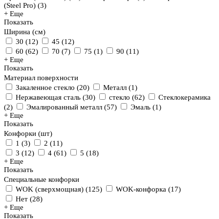
(Steel Pro)
(
3
)
+ Еще
Показать
Ширина (см)
30
(
12
)
45
(
12
)
60
(
62
)
70
(
7
)
75
(
1
)
90
(
11
)
+ Еще
Показать
Материал поверхности
Закаленное стекло
(
20
)
Металл
(
1
)
Нержавеющая сталь
(
30
)
стекло
(
62
)
Стеклокерамика
(
2
)
Эмалированный металл
(
57
)
Эмаль
(
1
)
+ Еще
Показать
Конфорки (шт)
1
(
3
)
2
(
11
)
3
(
12
)
4
(
61
)
5
(
18
)
+ Еще
Показать
Специальные конфорки
WOK (сверхмощная)
(
125
)
WOK-конфорка
(
17
)
Нет
(
28
)
+ Еще
Показать