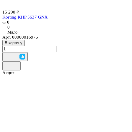
15 290 ₽
Korting KHP 5637 GNX
0
0
Мало
Арт.
00000016975
В корзину
Акция