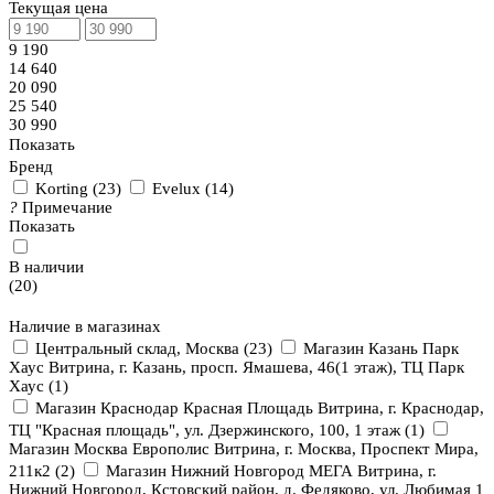
Текущая цена
9 190
14 640
20 090
25 540
30 990
Показать
Бренд
Korting
(
23
)
Evelux
(
14
)
?
Примечание
Показать
В наличии
(
20
)
Наличие в магазинах
Центральный склад, Москва
(
23
)
Магазин Казань Парк
Хаус Витрина, г. Казань, просп. Ямашева, 46(1 этаж), ТЦ Парк
Хаус
(
1
)
Магазин Краснодар Красная Площадь Витрина, г. Краснодар,
ТЦ "Красная площадь", ул. Дзержинского, 100, 1 этаж
(
1
)
Магазин Москва Европолис Витрина, г. Москва, Проспект Мира,
211к2
(
2
)
Магазин Нижний Новгород МЕГА Витрина, г.
Нижний Новгород, Кстовский район, д. Федяково, ул. Любимая 1