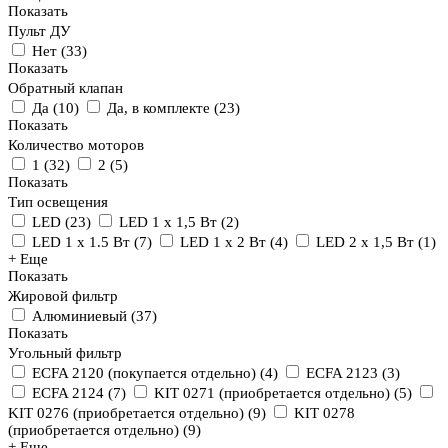
Показать
Пульт ДУ
Нет
(
33
)
Показать
Обратный клапан
Да
(
10
)
Да, в комплекте
(
23
)
Показать
Количество моторов
1
(
32
)
2
(
5
)
Показать
Тип освещения
LED
(
23
)
LED 1 x 1,5 Вт
(
2
)
LED 1 x 1.5 Вт
(
7
)
LED 1 x 2 Вт
(
4
)
LED 2 x 1,5 Вт
(
1
)
+ Еще
Показать
Жировой фильтр
Алюминиевый
(
37
)
Показать
Угольный фильтр
ECFA 2120 (покупается отдельно)
(
4
)
ECFA 2123
(
3
)
ECFA 2124
(
7
)
KIT 0271 (приобретается отдельно)
(
5
)
KIT 0276 (приобретается отдельно)
(
9
)
KIT 0278
(приобретается отдельно)
(
9
)
+ Еще