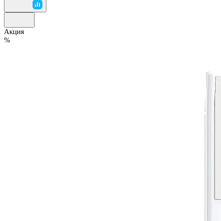
Акция
%