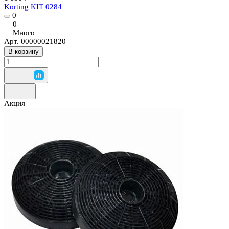
Korting KIT 0284
0
0
Много
Арт.
00000021820
В корзину
Акция