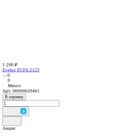
1 290 ₽
Evelux ECFA 2123
0
0
Много
Арт.
00000020461
В корзину
Акция