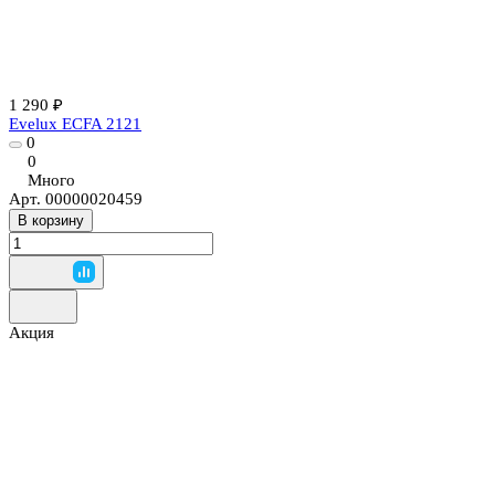
1 290 ₽
Evelux ECFA 2121
0
0
Много
Арт.
00000020459
В корзину
Акция