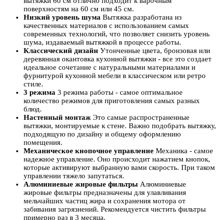
вытяжки 60 см отлично подходит к варочным
поверхностям на 60 см или 45 см.
Низкий уровень шума
Вытяжка разработана из
качественных материалов с использованием самых
современных технологий, что позволяет снизить уровень
шума, издаваемый вытяжкой в процессе работы.
Классический дизайн
Утонченные цвета, бронзовая или
деревянная окантовка кухонной вытяжки - все это создает
идеальное сочетание с натуральными материалами и
фурнитурой кухонной мебели в классическом или ретро
стиле.
3 режима
3 режима работы - самое оптимальное
количество режимов для приготовления самых разных
блюд.
Настенный монтаж
Это самые распространенные
вытяжки, монтируемые к стене. Важно подобрать вытяжку,
подходящую по дизайну и общему оформлению
помещения.
Механическое кнопочное управление
Механика - самое
надежное управление. Оно происходит нажатием кнопок,
которые активируют выбранную вами скорость. При таком
управлении тяжело запутаться.
Алюминиевые жировые фильтры
Алюминиевые
жировые фильтры предназначены для улавливания
мельчайших частиц жира и сохранения мотора от
забивания загрязнений. Рекомендуется чистить фильтры
примерно раз в 3 месяца.