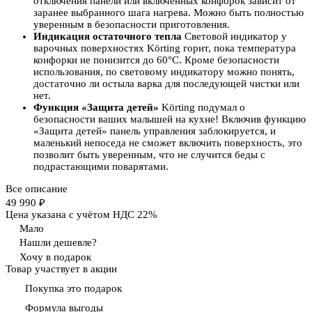
отключения панели или включенных конфорок зависит от
заранее выбранного шага нагрева. Можно быть полностью
уверенным в безопасности приготовления.
Индикация остаточного тепла
Световой индикатор у
варочных поверхностях Körting горит, пока температура
конфорки не понизится до 60°С. Кроме безопасности
использования, по световому индикатору можно понять,
достаточно ли остыла варка для последующей чистки или
нет.
Функция «Защита детей»
Körting подумал о
безопасности ваших малышей на кухне! Включив функцию
«Защита детей» панель управления заблокируется, и
маленький непоседа не сможет включить поверхность, это
позволит быть уверенным, что не случится беды с
подрастающими поварятами.
Все описание
49 990 ₽
Цена указана с учётом НДС 22%
Мало
Нашли дешевле?
Хочу в подарок
Товар участвует в акции
Покупка это подарок
Формула выгоды