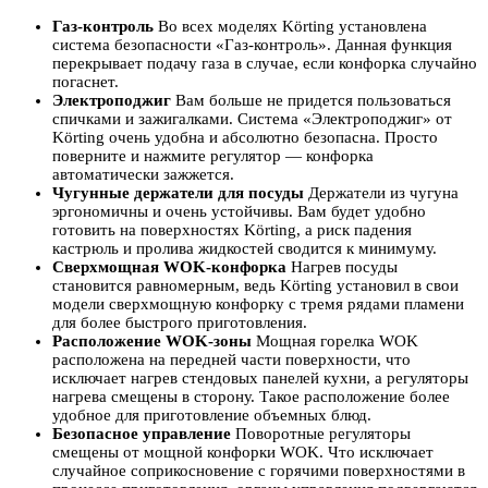
Газ-контроль
Во всех моделях Körting установлена
система безопасности «Газ-контроль». Данная функция
перекрывает подачу газа в случае, если конфорка случайно
погаснет.
Электроподжиг
Вам больше не придется пользоваться
спичками и зажигалками. Система «Электроподжиг» от
Körting очень удобна и абсолютно безопасна. Просто
поверните и нажмите регулятор — конфорка
автоматически зажжется.
Чугунные держатели для посуды
Держатели из чугуна
эргономичны и очень устойчивы. Вам будет удобно
готовить на поверхностях Körting, а риск падения
кастрюль и пролива жидкостей сводится к минимуму.
Сверхмощная WOK-конфорка
Нагрев посуды
становится равномерным, ведь Körting установил в свои
модели сверхмощную конфорку с тремя рядами пламени
для более быстрого приготовления.
Расположение WOK-зоны
Мощная горелка WOK
расположена на передней части поверхности, что
исключает нагрев стендовых панелей кухни, а регуляторы
нагрева смещены в сторону. Такое расположение более
удобное для приготовление объемных блюд.
Безопасное управление
Поворотные регуляторы
смещены от мощной конфорки WOK. Что исключает
случайное соприкосновение с горячими поверхностями в