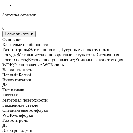
Загрузка отзывов...
0
Написать отзыв
Основное
Ключевые особенности
Газ-контроль;Электроподжиг;Чугунные держатели для
посуды;Металлические поворотные регуляторы;Стеклянная
поверхность;Безопасное управление;Уникальная конструкция
WOK;Расположение WOK-зоны
Варианты цвета
Черный;Белый
Вилка питания
Да
Тип панели
Газовая
Материал поверхности
Закаленное стекло
Специальные конфорки
WOK-конфорка
Газ-контроль
Да
Электроподжиг